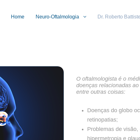
Home
Neuro-Oftalmologia
Dr. Roberto Battiste
O oftalmologista é o médi
doenças relacionadas ao o
entre outras coisas:
Doenças do globo ocul
retinopatias;
Problemas de visão, 
hipermetropia e gla