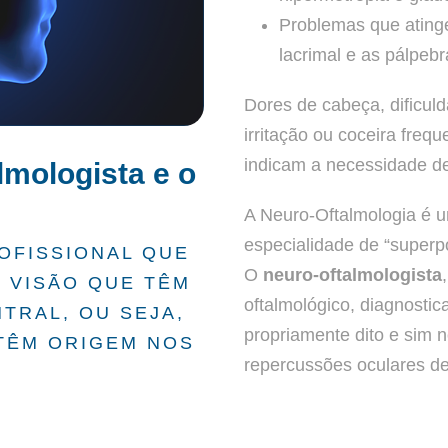
Problemas que ating
lacrimal e as pálpebr
Dores de cabeça, dificul
irritação ou coceira freq
indicam a necessidade de
lmologista e o
A Neuro-Oftalmologia é u
especialidade de “superpo
OFISSIONAL QUE
O
neuro-oftalmologista
E VISÃO QUE TÊM
oftalmológico, diagnosti
TRAL, OU SEJA,
propriamente dito e sim 
TÊM ORIGEM NOS
repercussões oculares de